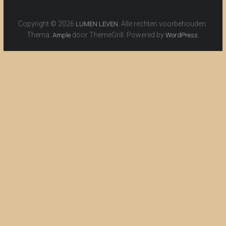
Copyright © 2026
. Alle rechten voorbehouden.
LUMEN LEVEN
Thema:
door ThemeGrill. Powered by
.
Ample
WordPress