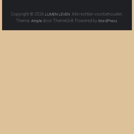
Copyright © 2026
. Alle rechten voorbehouden.
LUMEN LEVEN
Thema:
door ThemeGrill. Powered by
.
Ample
WordPress