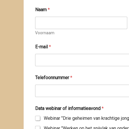
Naam
*
Voornaam
E-mail
*
i
Telefoonnummer
*
n
f
o
r
m
a
Data webinar of informatieavond
*
t
i
e
a
Webinar "Werken op het snijvlak van onde