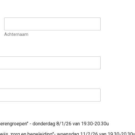
Achternaam
Webinar "Drie geheimen van krachtige jongerengroepen" - donderdag 8/1/26 van 19.30-20.30u
rwijs, zorg en begeleiding"- woensdag 11/2/26 van 19.30-20.30