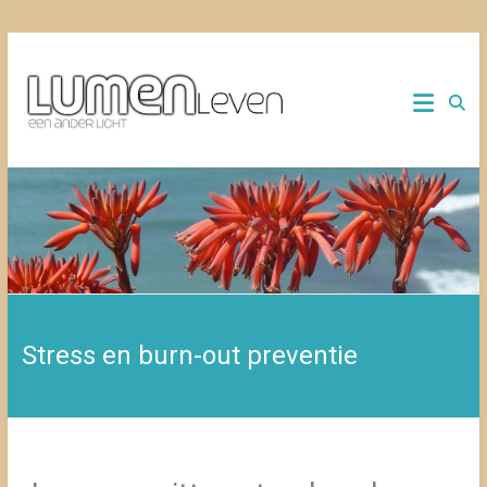
Ga
naar
een
LUMEN
de
ander
inhoud
licht
LEVEN
Stress en burn-out preventie